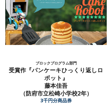
ブロック
プログラム部門
受賞作『
パンケーキひっくり返しロ
ボット
』
藤本佳吾
（
防府市立松崎小学校2
年）
3千円分商品券