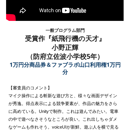
一般プログラム部門
受賞作『紙飛行機の天才』
小野正輝
（防府立佐波小学校5年）
1万円分商品券＆ファブラボ山口利用権1万円
分
【審査員のコメント】
マイク操作による斬新な遊び方と、様々な画面デザイン
が秀逸。得点表示による競争要素が、作品の魅力をさら
に高めている。Unityで制作。これは遊んでみたい。電車
の中で遊べなさそうなところが良い。これ出しちゃダメ
なゲームも作れそう。voiceUIが新鮮。遊ぶ人を横で見る