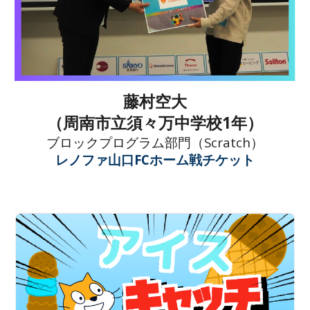
藤村空大
（
周南市立須々万中学校1
年）
ブロックプログラム
部門（Scratch）
レノファ山口FCホーム戦チケット