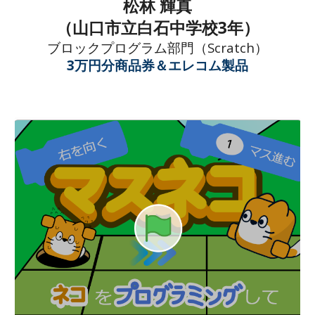
松林
輝真
（山口市立白石中学校3年）
ブロックプログラム
部門（Scratch）
3万円分商品券＆エレコム製品