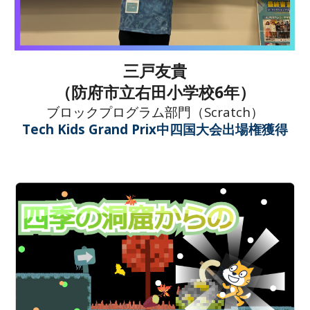
三戸友貴
（
防府市立右田小学校6
年）
ブロックプログラム
部門（Scratch）
Tech Kids Grand Prix中四国大会
出場権獲得