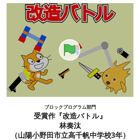
ブロックプログラム部門
受賞作『
改造バトル
』
林奏汰
（
山陽小野田市立高千帆中学校
3年）