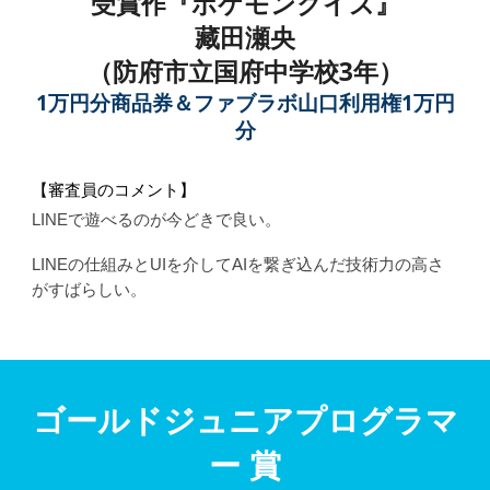
受賞作『
ポケモンクイズ
』
藏田瀬央
（
防府市立国府中学校
3年）
1万円分商品券＆ファブラボ山口利用権1万円
分
【審査員のコメント】
LINEで遊べるのが今どきで良い。
LINEの仕組みとUIを介してAIを繋ぎ込んだ
技術力の高さ
がすばらしい。
ゴールドジュニア
プログラマ
ー 賞