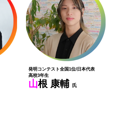
発明コンテスト全国1位/日本代表
高校3年生
山
根 康輔
氏