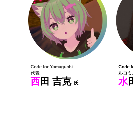
Code for Yamaguchi
Code 
代表
ルコミ
西
田 吉克
水
氏