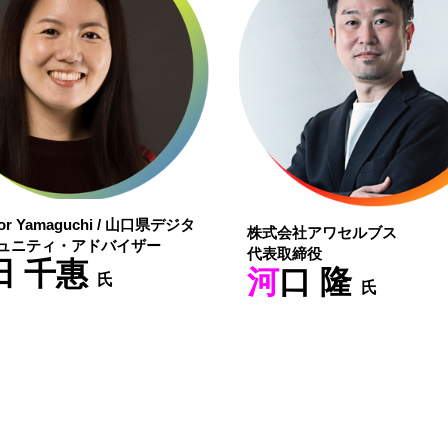
for Yamaguchi / 山口県デジタ
株式会社アワセルブス
ュニティ・アドバイザー
代表取締役
田 千惠
河
口 隆
氏
氏